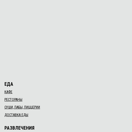
26 апр. 2021 г.
​Безпека та здоров’я на роботі
29 апр. 2021 г.
​Вишиті картини Леоніда Добродняка
27 апр. 2021 г.
​Що побудували в Єлисаветграді Ілля Шилін та
Костянтин Шостовський?