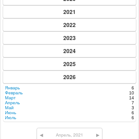
ЕДА
КАФЕ
РЕСТОРАНЫ
СУШИ, ПАБЫ, ПИЦЦЕРИИ
ДОСТАВКА ЕДЫ
РАЗВЛЕЧЕНИЯ
НОЧНЫЕ КЛУБЫ
БОУЛИНГ И БИЛЬЯРД
КАРАОКЕ
ТЕМАТИЧЕСКИЕ КЛУБЫ
КУЛЬТУРА
ТЕАТР И КИНО
МУЗЕИ И БИБЛИОТЕКИ
КОНЦЕРТ-ХОЛЛЫ