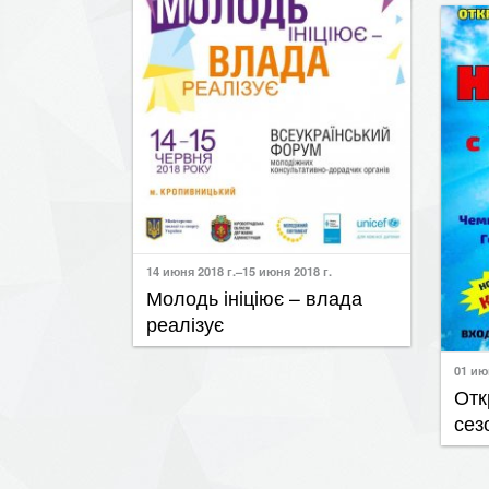
14 июня 2018 г.–15 июня 2018 г.
Молодь ініціює – влада
реалізує
01 ию
Отк
сез
«Чу-чу-чу… Чу-чу-чу…Бережіться Пікачу!»