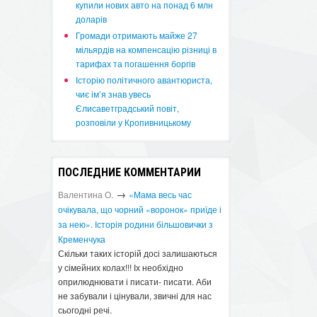
купили нових авто на понад 6 млн
доларів
​Громади отримають майже 27
мільярдів на компенсацію різниці в
тарифах та погашення боргів
Історію політичного авантюриста,
чиє ім’я знав увесь
Єлисаветградський повіт,
розповіли у Кропивницькому
ПОСЛЕДНИЕ КОММЕНТАРИИ
→
Валентина О.
«Мама весь час
очікувала, що чорний «воронок» приїде і
за нею». Історія родини більшовички з
Кременчука
Скільки таких історій досі залишаються
у сімейних колах!!! Іх необхідно
оприлюднювати і писати- писати. Аби
не забували і цінували, звичні для нас
сьогодні речі.