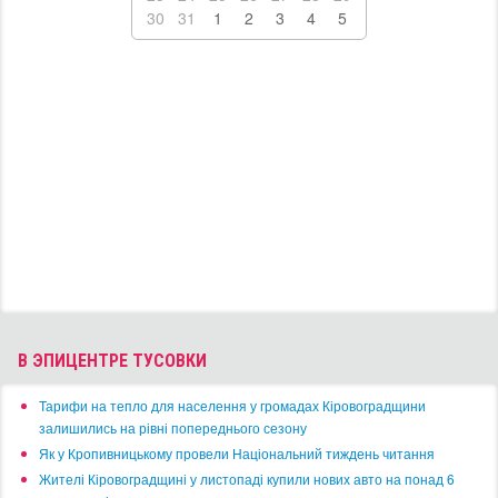
30
31
1
2
3
4
5
В ЭПИЦЕНТРЕ ТУСОВКИ
​Тарифи на тепло для населення у громадах Кіровоградщини
залишились на рівні попереднього сезону
​Як у Кропивницькому провели Національний тиждень читання
​Жителі Кіровоградщині у листопаді купили нових авто на понад 6