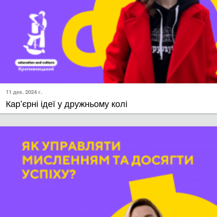
11 дек. 2024 г.
​Карʼєрні ідеї у дружньому колі