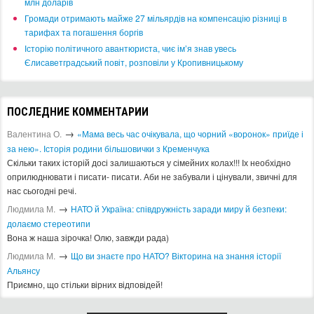
млн доларів
​Громади отримають майже 27 мільярдів на компенсацію різниці в
тарифах та погашення боргів
Історію політичного авантюриста, чиє ім’я знав увесь
Єлисаветградський повіт, розповіли у Кропивницькому
ПОСЛЕДНИЕ КОММЕНТАРИИ
→
Валентина О.
«Мама весь час очікувала, що чорний «воронок» приїде і
за нею». Історія родини більшовички з Кременчука
Скільки таких історій досі залишаються у сімейних колах!!! Іх необхідно
оприлюднювати і писати- писати. Аби не забували і цінували, звичні для
нас сьогодні речі.
→
Людмила М.
​НАТО й Україна: співдружність заради миру й безпеки:
долаємо стереотипи
Вона ж наша зірочка! Олю, завжди рада)
→
Людмила М.
Що ви знаєте про НАТО? Вікторина на знання історії
Альянсу ​
Приємно, що стільки вірних відповідей!