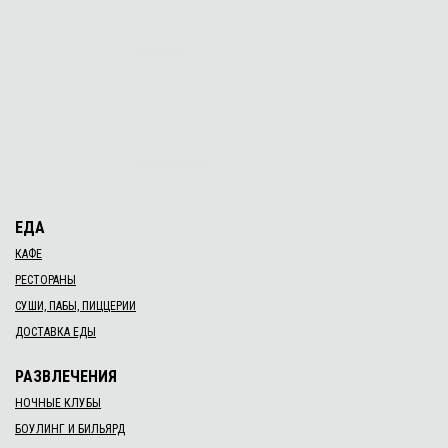
26 янв. 2020 г.
«Їжачок-хитрячок»
25 янв. 2020 г.
Хитре Лисеня
03 янв. 2020 г.–05 янв. 2020 г.
Матінка Хурделиця