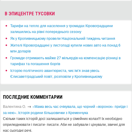
МУЗЕИ И БИБЛИОТЕКИ
КОНЦЕРТ-ХОЛЛЫ
ПУТЕШЕСТВИЯ
ДОСТОПРИМЕЧАТЕЛЬНОСТИ
ТУРИЗМ
ОТЕЛИ
ТАКСИ
MUST HAVE
СПОРТ И ЗДОРОВЬЕ
МАГАЗИНЫ
АРТ-СТУДИИ
Архив афиши
2013