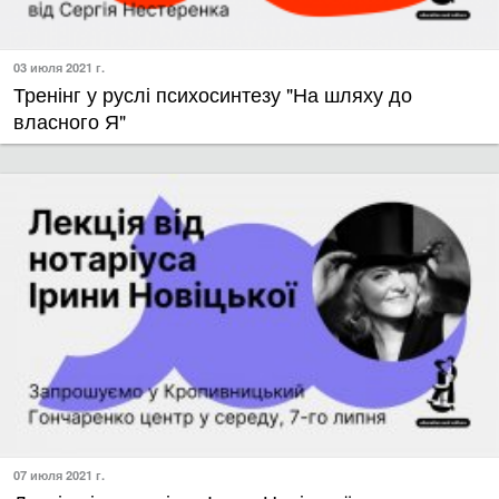
03 июля 2021 г.
Тренінг у руслі психосинтезу "На шляху до
власного Я"
07 июля 2021 г.
​Лекція від нотаріуса Ірини Новіцької