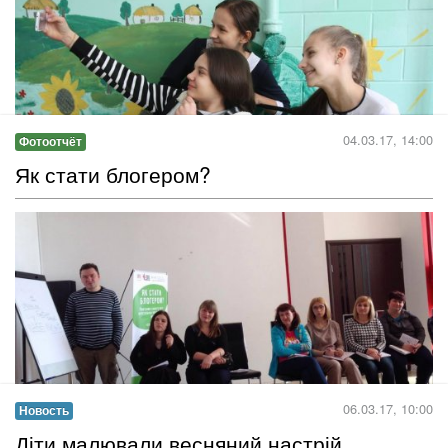
Незважаючи на постійні профілактичні заходи з боку Служби
порятунку щодо інформування населення про правила
безпеки у повсякденному житті. З початком весни поряд із
небезпеками, які не залежать від сезону, з’являються нові –
пожежі через спалювання сухостою, загроза потрапляння під
лід у зв’язку з його стрімким таненням...
Читать дальше →
05.03.17, 12:00
Новость
Cоціальний відеоролик про особливих
діток