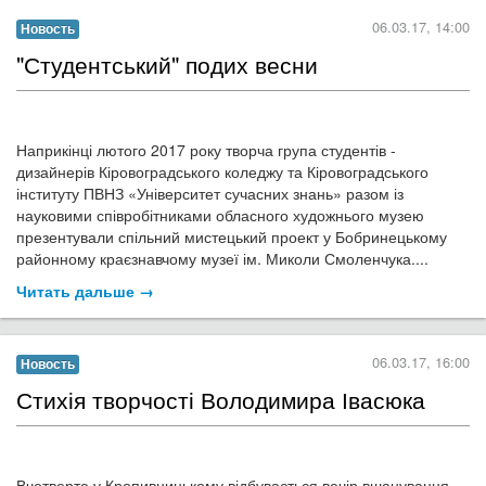
06.03.17, 10:00
Новость
Діти малювали весняний настрій
Обласний художній музей, продовжуючи співпрацюз учбовими
закладами міста та області, пропонує проведення пересувних