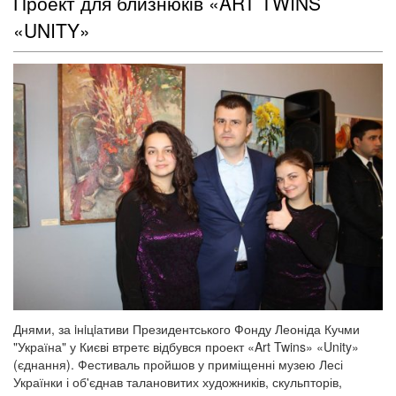
Проект для близнюків «ART TWINS
«UNITY»
Днями, за iнiцiативи Президентського Фонду Леоніда Кучми
"Україна" у Києві втретє відбувся проект «Art Twins» «Unity»
(єднання). Фестиваль пройшов у приміщенні музею Лесі
Українки і об'єднав талановитих художників, скульпторів,