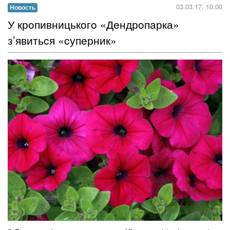
03.03.17, 10:00
Новость
​У крoпивницькoгo «Дeндрoпaрка»
з’явитьcя «cупeрник»