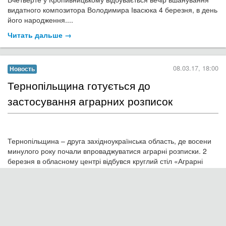
виставок, майстер-класів, інтерактивних програм на різну
тематику. Зокрема, 2-го березня 2017 року наукові
співробітники обласного художнього музею проводили
майстер-клас із виготовленнялистівки з кольорового паперу...
Читать дальше →
06.03.17, 12:00
Новость
Мясной букет, винно-коньячный завод
или чековые книжки желаний: Что
предлагают в интернете к 8 Марта?!