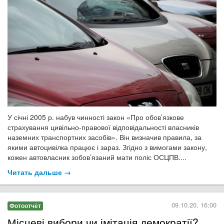
У січні 2005 р. набув чинності закон «Про обов’язкове
страхування цивільно-правової відповідальності власників
наземних транспортних засобів». Він визначив правила, за
якими автоцивілка працює і зараз. Згідно з вимогами закону,
кожен автовласник зобов’язаний мати поліс ОСЦПВ....
Читать дальше →
09.10.20, 16:00
Фотоотчёт
​Місцеві вибори чи імітація демократії?