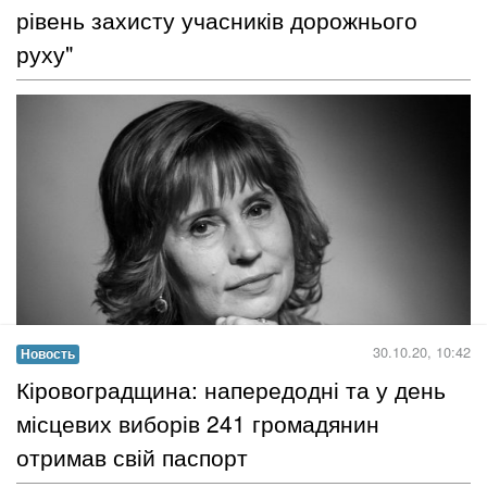
Пройти тестування на ВІЛ вдома максимально просто та
зручно. Для цього необхідно перевірити власне здоров’я через
сайт
prozdorovia.in.ua
, скориставшись опцією «
Хочу
обстежитись
»....
Читать дальше →
26.10.20, 10:00
Новость
​Людмила Білощицька: "Ми постійно
нагадуємо владі про необхідність підняти
рівень захисту учасників дорожнього
руху"