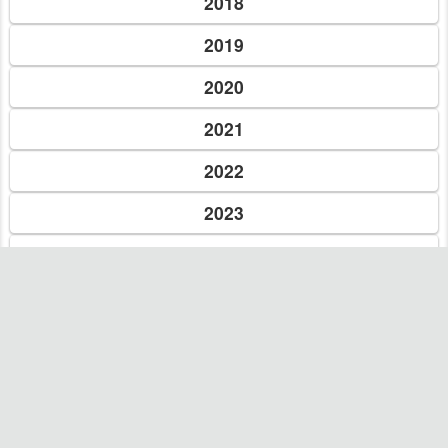
Рік добігає кінця і завершується черговий етап гендерного
моніторингу медіа Кіровоградщини, який вела
координаторка громадської організації «Прес-клуб реформ»
Вікторія Талашкевич....
Читать дальше →
31.10.20, 12:00
Новость
Коли більше об’єднує, ніж розділяє