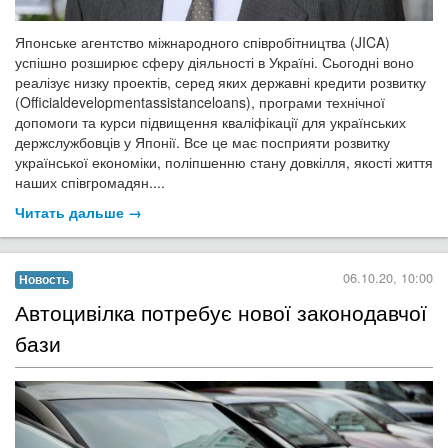
Японське агентство міжнародного співробітництва (
JICA
)
успішно розширює сферу діяльності в Україні. Сьогодні воно
реалізує низку проектів, серед яких державні кредити розвитку
(
Official
development
assistance
loans
), програми технічної
допомоги та курси підвищення кваліфікації для українських
держслужбовців у Японії. Все це має посприяти розвитку
української економіки, поліпшенню стану довкілля, якості життя
наших співгромадян....
Читать дальше →
06.10.20, 10:00
Новость
​Автоцивілка потребує нової законодавчої
бази