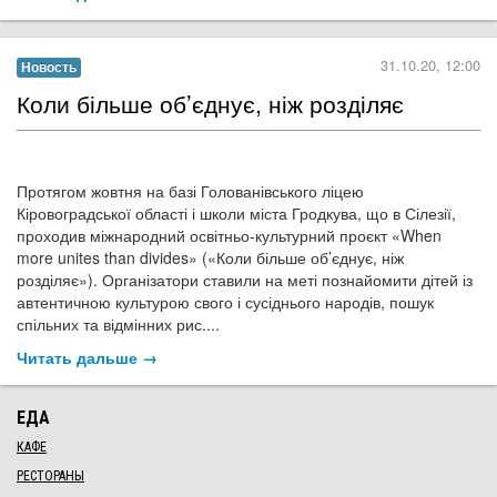
Моторне (транспортне) страхове бюро України (МТСБУ)
працює на українському ринку автострахування вже понад
чверть століття. З результатами його діяльності прямо чи
опосередковано стикається кожен автовласник, адже право
укладати договори автоцивілки (ОСЦПВ) мають лише ті
страхові компанії, що входять до складу Бюро....
Читать дальше →
30.10.20, 10:42
Новость
​Кіровоградщина: напередодні та у день
місцевих виборів 241 громадянин
отримав свій паспорт