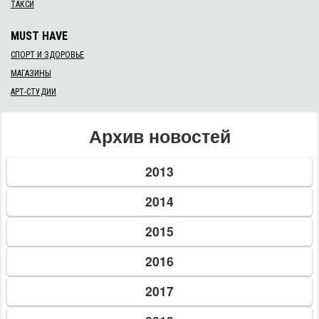
У суботу 24 жовтня та у день місцевих виборів 25 жовтня до
підрозділів Управління Державної міграційної служби у
Кіровоградській області звернулась 241 особа для отримання
своїх паспортних документів...
Читать дальше →
26.10.20, 12:00
Фотоотчёт
​Медіа Кіровоградщини показують
високий індекс гендерної чутливості