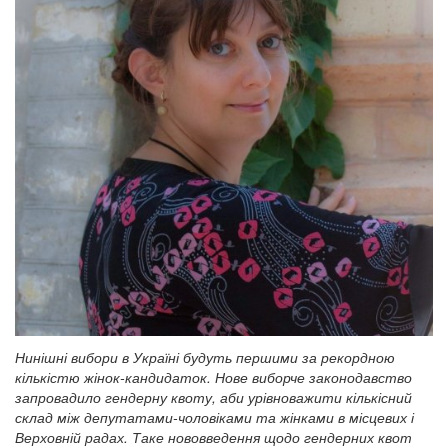
Нинішні вибори в Україні будуть першими за рекордною
кількістю жінок-кандидаток. Нове виборче законодавство
запровадило гендерну квоту, аби урівноважити кількісний
склад між депутатами-чоловіками та жінками в місцевих і
Верховній радах. Таке нововведення щодо гендерних квот