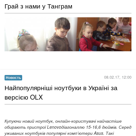
Нещодавно фахівці Служби порятунку провели на базі
обласної бібліотеки для юнацтва для учнів 5 класу
Кіровоградського облкомплексу (гімназія-інтернат – школа
мистецтв) захопливу та рухливу гру-змагання у формі квесту....
Читать дальше →