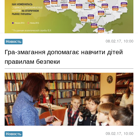
Рынок вторичной недвижимости в Украине в 2016 году
демонстрировал незначительное снижение цен на квартиры.
Специалисты сервиса объявлений OLX проанализировали
колебания цен на недвижимость за минувший год и
определили, где в Украине выгоднее покупать квартиры....
Читать дальше →
08.02.17, 10:00
Новость
Гра-змагання допомагає навчити дітей
правилам безпеки