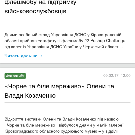
Купуючи новий ноутбук, онлайн-користувачі найчастіше
обирають пристрої
Lenovo
діагоналлю 15-16,6 дюймів. Серед
у
живаних ноутбуків популярні комп
’
ютери
Asus
.
Такі
вподобання були в користувачів у 2016 році, згідно з даними
аналітиків
OLX
....
Читать дальше →
08.02.17, 14:00
Новость
Творча зустріч «Народний танець без
любові не буває»