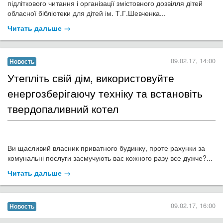
Днями в обласному художньому музеї міста Кропивницький
відбулася творча зустріч «Народний танець без любові не
буває» з нагоди 60-річчя творчої діяльності заслуженого
працівника культури України, доцента кафедри
хореографічних дисциплін, образотворчого мистецтва та
дизайну мистецького факультету Кіровоградського Державного
педагогічного університету імені Володимира Винниченка,
художнього керівника заслуженого ансамблю народного танцю
України «Ятрань» у 1986-2003 роках Василя Сильвестровича
Босого...
Читать дальше →
08.02.17, 18:00
Новость