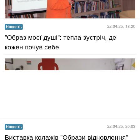
Кожна людина незалежно від віку має особисті права. Але
інколи знаходяться ті, хто їх порушує. Коли це трапляється,
людина не завжди може звернутися по допомогу й розраховує
в таких випадках тільки на власні можливості. Проте не
завжди вистачає знань і вмінь, як поводитися в ситуаціях
насильства...
Читать дальше →
23.04.25, 10:00
Новость
​У Кропивницькому говорили про
авітаміноз. Причини, симптоми,
лікування, профілактика