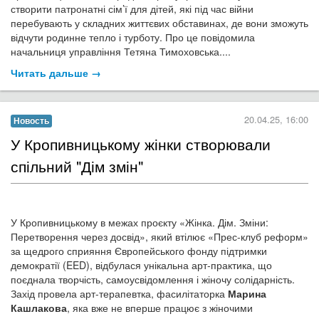
22.04.25, 18:20
Новость
​"Образ моєї душі": тепла зустріч, де
кожен почув себе