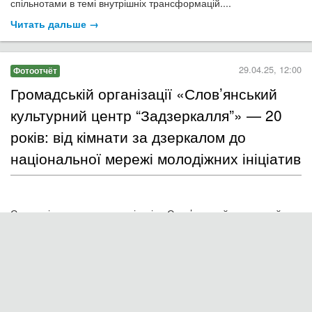
Днями у Гончаренко центрі відбулася подія, яка нікого не
залишила байдужим — арт-терапевтичне заняття «Образ моєї
душі». Його провели досвідчені психологині Світлана Забудько
та Олеся Гончарук, які вже добре знайомі нашим учасникам і
учасницям по попередніх зустрічах...
Читать дальше →
22.04.25, 20:03
Новость
Виставка колажів "Образи відновлення"