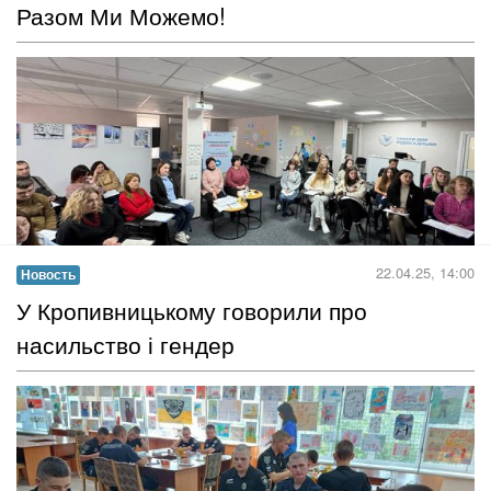
Через сучасний ритм життя та військові події в країні ми часто
відчуваємо емоційне спустошення, втому, напругу в тілі,
паніку, злість, сум. Як зробити так, щоб ви без зусиль здолали
всі перешкоди, як пережити складні часи у вашому житті?..
Читать дальше →
22.04.25, 10:00
Новость
Разом Ми Можемо!