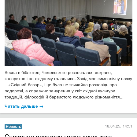
Весна в бібліотеці Чижевського розпочалася яскраво,
колоритно і по-східному галасливо. Захід мав символічну назву
– «Східний базар», і це була не звичайна розповідь про
подорожі, а справжнє занурення у світ східної культури,
традицій, філософії й барвистого людського різноманіття...
Читать дальше →
18.04.25, 14:51
Новость
Cприяння розвитку громадянського