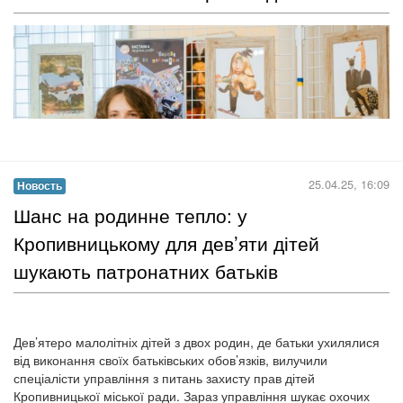
У відділі документів з питань медицини та охорони здоров’я
головної книгозбірні області відбулась зустріч з головною
державною санітарної лікаркою Кіровоградської області Надією
Оперчук. Слухачами стали студенти Кропивницького фахового
коледжу харчування та торгівлі, читачі та гості бібліотеки.
Обговорили тему «Авітаміноз: причини, симптоми, лікування,
профілактика»....
Читать дальше →