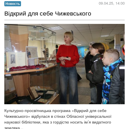
09.04.25, 14:00
Новость
​Відкрий для себе Чижевського
Культурно-просвітницька програма «Відкрий для себе
Чижевського» відбулася в стінах Обласної універсальної
наукової бібліотеки, яка з гордістю носить ім’я видатного
земляка...