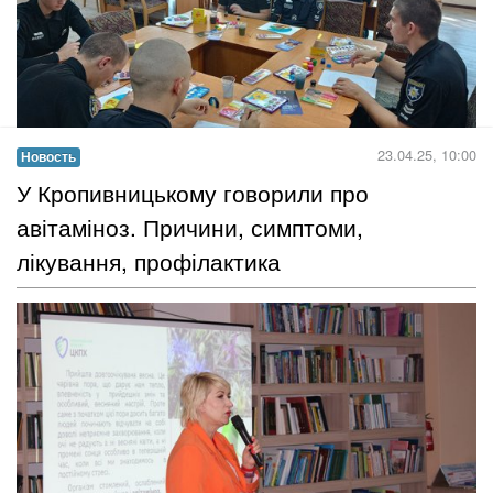
У Громадському хабі бібліотеки Чижевського відбувся круглий
стіл, присвячений реалізації масштабного і дуже актуального
проєкту з розширення можливостей для громадських лідерів в
Україні «Разом Ми Можемо»...
Читать дальше →
22.04.25, 14:00
Новость
​У Кропивницькому говорили про
насильство і гендер