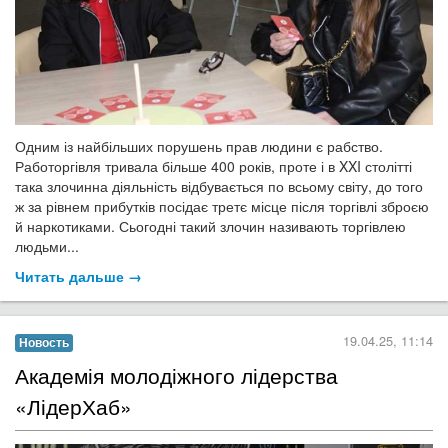
Одним із найбільших порушень прав людини є рабство.
Работоргівля тривала більше 400 років, проте і в XXI столітті
така злочинна діяльність відбувається по всьому світу, до того
ж за рівнем прибутків посідає третє місце після торгівлі зброєю
й наркотиками. Сьогодні такий злочин називають торгівлею
людьми...
Читать дальше →
19.04.25, 11:14
Новость
Академія молодіжного лідерства
«ЛідерХаб»