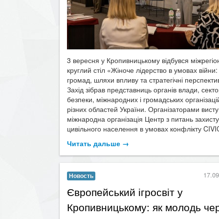
3 вересня у Кропивницькому відбувся міжрегі
круглий стіл «Жіноче лідерство в умовах війни:
громад, шляхи впливу та стратегічні перспекти
Захід зібрав представниць органів влади, сект
безпеки, міжнародних і громадських організаці
різних областей України. Організаторами вист
міжнародна організація Центр з питань захисту
цивільного населення в умовах конфлікту CIVIC
Читать дальше →
17.09
Новость
Європейський ігросвіт у
Кропивницькому: як молодь че