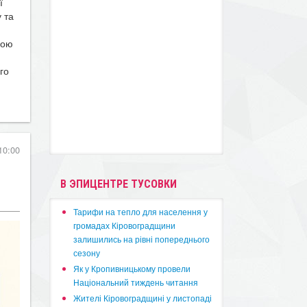
ї
 та
ною
го
10:00
В ЭПИЦЕНТРЕ ТУСОВКИ
​Тарифи на тепло для населення у
громадах Кіровоградщини
залишились на рівні попереднього
сезону
​Як у Кропивницькому провели
Національний тиждень читання
​Жителі Кіровоградщині у листопаді