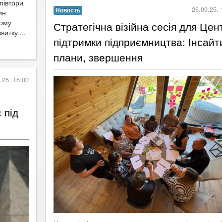
півтори
26.09.25, 
Новость
ин
вому
​Стратегічна візійна сесія для Цен
итку....
підтримки підприємництва: Інсайт
плани, звершення
.25, 16:00
 під