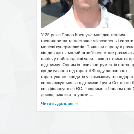
У 25 років Павло Коєн уже має два тепличні
господарства та постачає мікрозелень і салати
мережі супермаркетів. Почавши справу в розпа
він доводить: малий агробізнес може розвиват
навіть у найскладніші часи – якщо отримати п
підтримку. Одним із таких інструментів стала 
кредитування під гарантії Фонду часткового
гарантування кредитів у сільському господарств
впроваджується за підтримки Групи Світового б
співфінансується ЄС. Говоримо з Павлом про 
досвід, виклики та уроки....
Читать дальше →