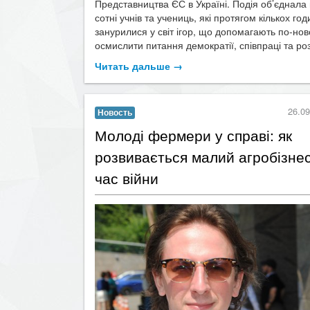
Представництва ЄС в Україні. Подія об’єднала 
сотні учнів та учениць, які протягом кількох год
занурилися у світ ігор, що допомагають по-но
осмислити питання демократії, співпраці та розв
Читать дальше →
26.09
Новость
​Молоді фермери у справі: як
розвивається малий агробізнес
час війни