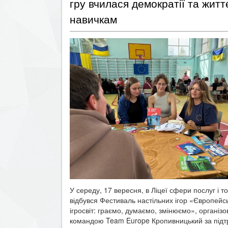
гру вчилася демократії та жит
навичкам
У середу, 17 вересня, в Ліцеї сфери послуг і то
відбувся Фестиваль настільних ігор «Європейс
ігросвіт: граємо, думаємо, змінюємо», організ
командою Team Europe Кропивницький за підт