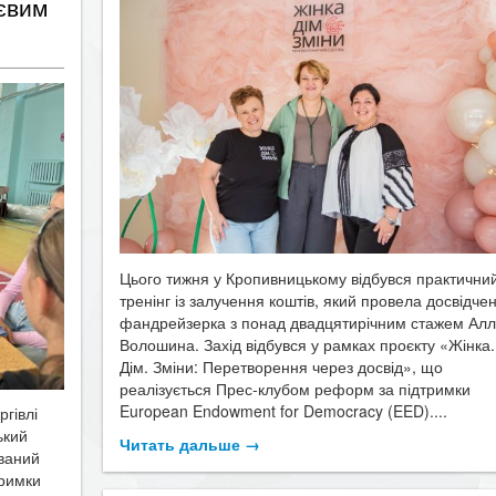
тєвим
Цього тижня у Кропивницькому відбувся практични
тренінг із залучення коштів, який провела досвідче
фандрейзерка з понад двадцятирічним стажем Ал
Волошина. Захід відбувся у рамках проєкту «Жінка.
Дім. Зміни: Перетворення через досвід», що
реалізується Прес-клубом реформ за підтримки
European Endowment for Democracy (EED)....
ргівлі
ький
Читать дальше →
ований
римки