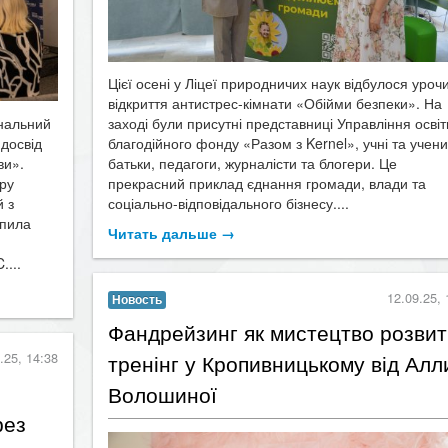
Цієї осені у Ліцеї природничих наук відбулося уроч
відкриття антистрес-кімнати «Обійми безпеки». На
ональний
заході були присутні представниці Управління освіт
 досвід
благодійного фонду «Разом з Kernel», учні та учени
ви».
батьки, педагоги, журналісти та блогери. Це
ору
прекрасний приклад єднання громади, влади та
й з
соціально-відповідального бізнесу....
упила
Читать дальше →
....
12.09.25, 
Новость
Фандрейзинг як мистецтво розвит
.25, 14:38
тренінг у Кропивницькому від Алл
Волошиної
рез