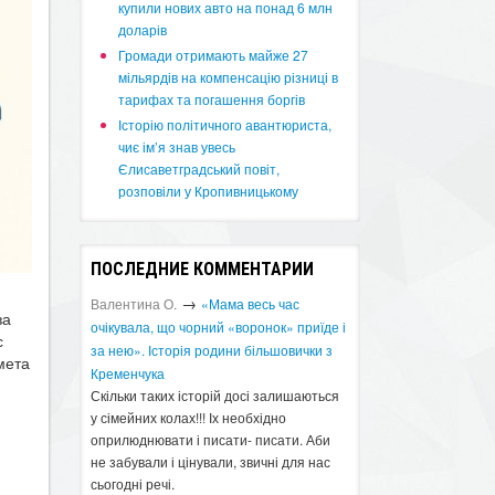
купили нових авто на понад 6 млн
доларів
​Громади отримають майже 27
мільярдів на компенсацію різниці в
тарифах та погашення боргів
Історію політичного авантюриста,
чиє ім’я знав увесь
Єлисаветградський повіт,
розповіли у Кропивницькому
ПОСЛЕДНИЕ КОММЕНТАРИИ
→
Валентина О.
«Мама весь час
за
очікувала, що чорний «воронок» приїде і
с
за нею». Історія родини більшовички з
 мета
Кременчука
Скільки таких історій досі залишаються
у сімейних колах!!! Іх необхідно
оприлюднювати і писати- писати. Аби
не забували і цінували, звичні для нас
сьогодні речі.