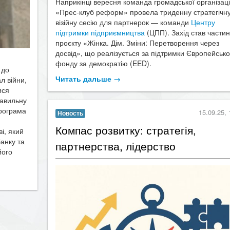
Наприкінці вересня команда громадської організаці
«Прес-клуб реформ» провела триденну стратегічну
візійну сесію для партнерок — команди
Центру
підтримки підприємництва
(ЦПП). Захід став части
проєкту «Жінка. Дім. Зміни: Перетворення через
досвід», що реалізується за підтримки Європейсько
фонду за демократію (EED).
 до
Читать дальше →
л війни,
ися
равильну
програма
15.09.25, 
Новость
​Компас розвитку: стратегія,
і, який
анку та
партнерства, лідерство
його