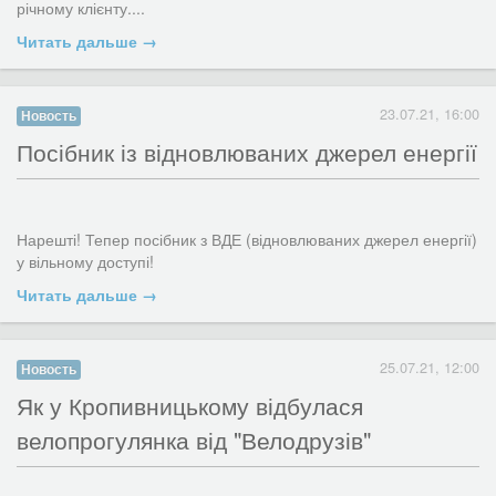
Читать дальше →
23.07.21, 16:00
Новость
Посібник із відновлюваних джерел енергії
«Не здатися, щоб вилікувати туберкульоз. Не зупинятися у
прийомі таблеток. Не зловживати алкоголем», - повторювала
соціальна працівниця проєкту «100 відсотків життя та якісних
послуг на Кіровоградщині» Анна Шевченко своєму 50-ти
річному клієнту....
Читать дальше →
25.07.21, 12:00
Новость
​Як у Кропивницькому відбулася
велопрогулянка від "Велодрузів"
Нарешті! Тепер посібник з ВДЕ (відновлюваних джерел енергії)