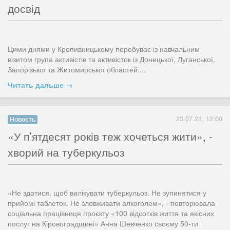
досвід
Чим відрізняється державний контроль нехарчової продукції
від державного ринкового нагляду, знак сhіnа exsport від знаку
відповідності продукції вимогам техрегламентів ЄС і в цілому
якість та безпечність товару?...
Читать дальше →
23.07.21, 12:00
Новость
​«У п’ятдесят років теж хочеться жити», -
хворий на туберкульоз
Цими днями у Кропивницькому перебуває із навчальним
візитом група активістів та активісток із Донецької, Луганської,
Запорізької та Житомирської областей....