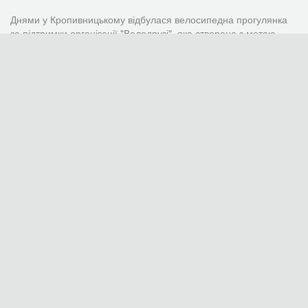
у вільному доступі!
Читать дальше →
Днями у Кропивницькому відбулася велосипедна прогулянка
за підтримки організації "Велодрузі", яка створена з метою
об'єднання велосипедистів Кропивницького та області для
популяризації велотуризму....
Читать дальше →