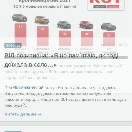
22.07.21, 10:00
Новость
​ВІЛ-позитивна: «Я не пам’ятаю, як тоді
доїхала в село…»
Впродовж січня-червня у Кропивницькому та Кіровоградській
області зареєстрували 825 нових автомобілів загальною
вартістю 24 млн доларів....
Читать дальше →