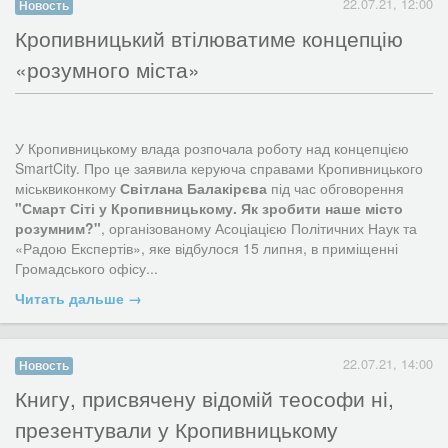
22.07.21, 12:00
Новость
​Кропивницький втілюватиме концепцію
«розумного міста»
22.07.21, 14:00
Новость
​Книгу, присвячену відомій теософи ні,
Про ВІЛ-позитивний статус Наталя дізналася у шістдесят.
презентували у Кропивницькому
У Кропивницькому влада розпочала роботу над концепцією
Запустила городи, домашнє господарство і забула тоді