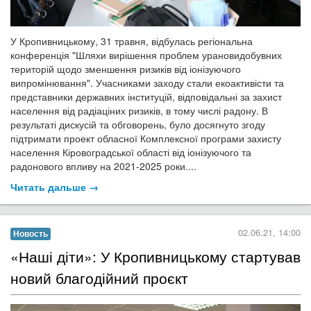
У Кропивницькому, 31 травня, відбулась регіональна
конференція "Шляхи вирішення проблем урановидобувних
територій щодо зменшення ризиків від іонізуючого
випромінювання". Учасниками заходу стали екоактивісти та
представники державних інституцій, відповідальні за захист
населення від радіаціних ризиків, в тому числі радону. В
результаті дискусій та обговорень, було досягнуто згоду
підтримати проект
обласної Комплексної програми захисту
населення Кіровоградської області від іонізуючого та
радонового впливу на 2021-2025 роки....
Читать дальше →
02.06.21, 14:00
Новость
​«Наші діти»: У Кропивницькому стартував
новий благодійний проєкт