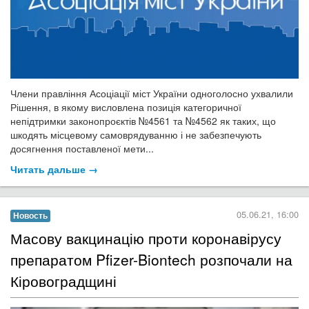
Члени правління Асоціації міст України одноголосно ухвалили
Рішення, в якому висловлена позиція категоричної
непідтримки законопроєктів №4561 та №4562 як таких, що
шкодять місцевому самоврядуванню і не забезпечують
досягнення поставленої мети...
Читать дальше →
05.06.21, 16:00
Новость
Масову вакцинацію проти коронавірусу
препаратом Pfizer-Biontech розпочали на
Кіровоградщині