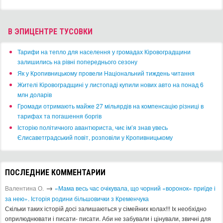
КОНЦЕРТ-ХОЛЛЫ
ПУТЕШЕСТВИЯ
ДОСТОПРИМЕЧАТЕЛЬНОСТИ
ТУРИЗМ
ОТЕЛИ
ТАКСИ
MUST HAVE
СПОРТ И ЗДОРОВЬЕ
МАГАЗИНЫ
АРТ-СТУДИИ
Архив афиши
2013
2014