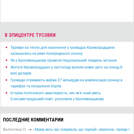
КУЛЬТУРА
ТЕАТР И КИНО
МУЗЕИ И БИБЛИОТЕКИ
КОНЦЕРТ-ХОЛЛЫ
ПУТЕШЕСТВИЯ
ДОСТОПРИМЕЧАТЕЛЬНОСТИ
ТУРИЗМ
ОТЕЛИ
ТАКСИ
MUST HAVE
СПОРТ И ЗДОРОВЬЕ
МАГАЗИНЫ
АРТ-СТУДИИ
Архив афиши