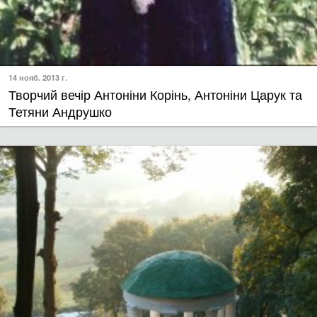
14 нояб. 2013 г.
Творчий вечір Антоніни Корінь, Антоніни Царук та
Тетяни Андрушко