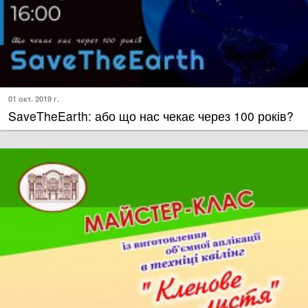
01 окт. 2019 г.
SaveTheEarth: або що нас чекає через 100 років?