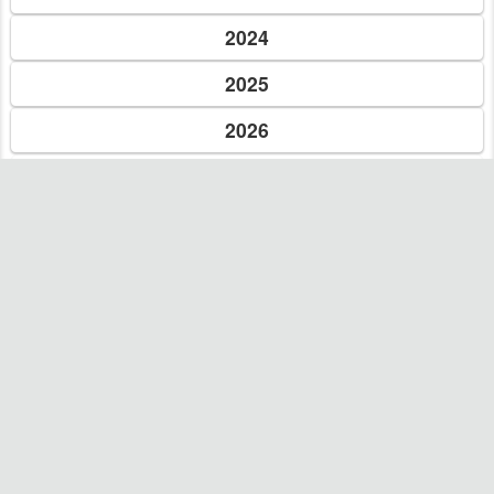
05 окт. 2019 г.
Лисичка-сестричка і Вовк-панібрат