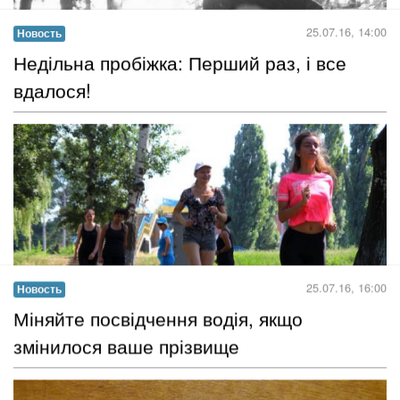
​Містична поява Гоголя в парку
«Ковалівський»