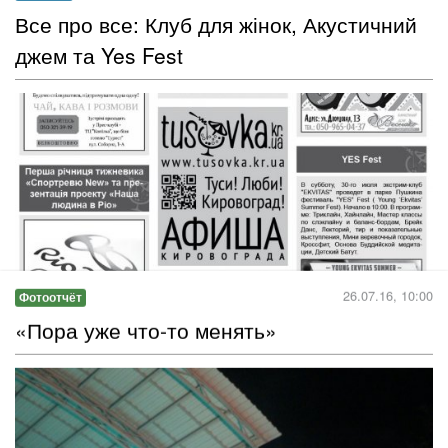
Перше тренування "SundayRun", заплановане на недільний
ранок минулого вікенду у парку Пушкіна у центрі міста,
пройшло на "Ура!"...
Читать дальше →
25.07.16, 16:00
Новость