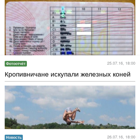
Мешканці міста познайомились із збіркою повістей Миколи
Васильовича Гоголя «Миргород», що вийшла 1835 році.
Читать дальше →
25.07.16, 14:00
Новость
Недільна пробіжка: Перший раз, і все
вдалося!