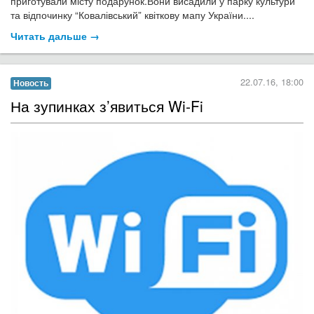
приготували місту подарунок.Вони висадили у парку культури
та відпочинку “Ковалівський” квіткову мапу України....
Читать дальше →
22.07.16, 18:00
Новость
На зупинках з’явиться Wi-Fi