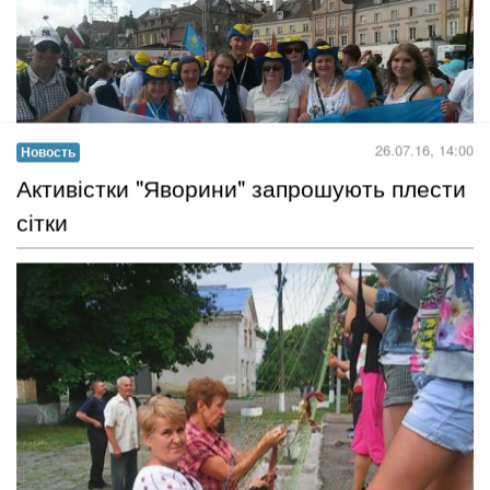
по батькові). Такий обмін регламентується вимогами
Положення про порядок видачі посвідчень водія та допуску
громадян до керування транспортними засобами...
Читать дальше →
25.07.16, 18:00
Фотоотчёт
Кропивничане искупали железных коней