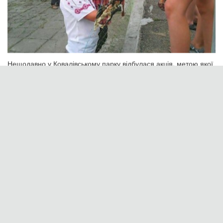
Велоклуб "Maximoose bikes" устроил прыжки в воду на
велосипеде
Читать дальше →
26.07.16, 18:00
Новость
Все про все: Клуб для жінок, Акустичний
джем та Yes Fest