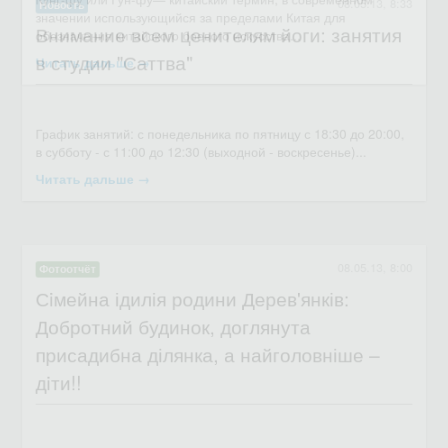
Кунг-фу или Гун-фу— китайский термин, в современном
Внимание всем ценителям йоги: занятия
значении использующийся за пределами Китая для
У низці катастроф, що спіткали Україну в XX столітті провідне
в студии "Саттва"
обозначения китайского боевого искусства...
місце займає Друга світова війна...
Читать дальше →
Читать дальше →
08.05.13, 8:00
Фотоотчёт
Сiмейна ідилія родини Дерев'янків:
Добротний будинок, доглянута
присадибна ділянка, а найголовніше –
дiти!!
График занятий: с понедельника по пятницу с 18:30 до 20:00,
в субботу - с 11:00 до 12:30 (выходной - воскресенье)...