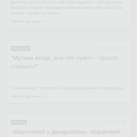
Читать дальше →
07.05.13, 14:41
Фотоотчёт
"Музыка везде, все что нужно – просто
слушать!"
Дев'ятеро дітей, або ж як самі вони жартують – уже десятеро,
бо ж одна із дочок нещодавно вийшла заміж і вже сама стала
мамою – це вам не жарти!...
Читать дальше →
07.05.13, 11:26
Новость
«Відпочивай у Дендропарку, подорожуй