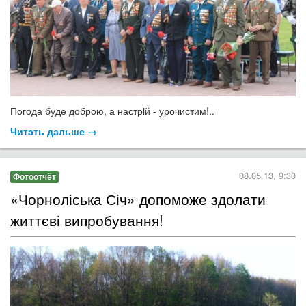
Погода буде доброю, а настрiй - урочистим!..
Читать дальше →
08.05.13, 9:30
Фотоотчёт
«Чорноліська Січ» допоможе здолати
життєві випробування!