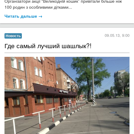
Організатори акції “Великоднiй кошик” привітали більше ніж
100 родин з особливими дітками...
Читать дальше →
09.05.13, 9:00
Новость
Где самый лучший шашлык?!