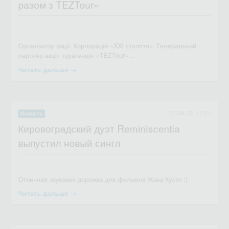
разом з TEZTour»
Струнный дуэт "Inception" из Донецка побывал в Кировограде...
Читать дальше →
07.05.13, 11:21
Новость
Кировоградский дуэт Reminiscentia
выпустил новый сингл
Організатор акції: Корпорація «XXI століття». Генеральний
партнер акції: турагенція «TEZTour»...
Читать дальше →