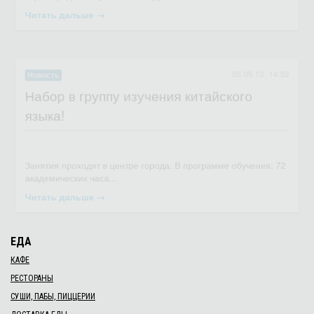
которого состоит в исследовании искусственных подземных
сооружений...
Читать дальше →
05.05.13, 14:52
Новость
Набор в группу изучения китайского
языка!
В социальной сети "В Контакте" появилась страничка новой
кировоградской музыкальной группы...
Читать дальше →