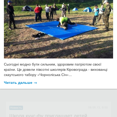
Сьогодні модно бути сильним, здоровим патріотом своєї
країни. Це довели півсотні школярів Кіровограда - вихованці
скаутського табору «Чорноліська Січ»...
Читать дальше →
08.05.13, 9:00
Новость
Школа кунг-фу приглашает детей