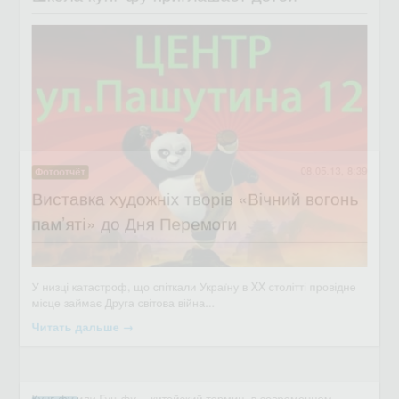
08.05.13, 8:39
Фотоотчёт
Виставка художніх творів «Вічний вогонь
пам’яті» до Дня Перемоги
08.05.13, 8:33
Новость