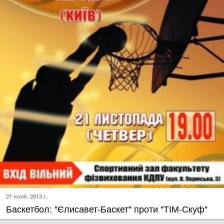
21 нояб. 2013 г.
Баскетбол: "Єлисавет-Баскет" проти "ТІМ-Скуф"