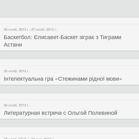
27 нояб. 2013 г.
БК "Кіровоград" против БК "Донецьк-2"
29 нояб. 2013 г.
Группа "The Sound Age" выступит в баре "Шо"