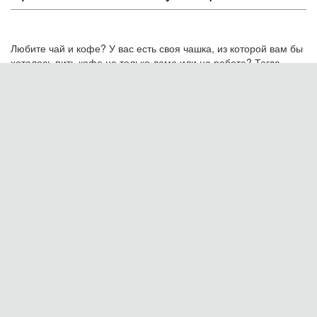
народів....
Читать дальше →
06.11.13, 9:00
Новость
Кіровоградські лялькарі здобули
перемогу на огляді-конкурсі «Прем’єри
сезону»