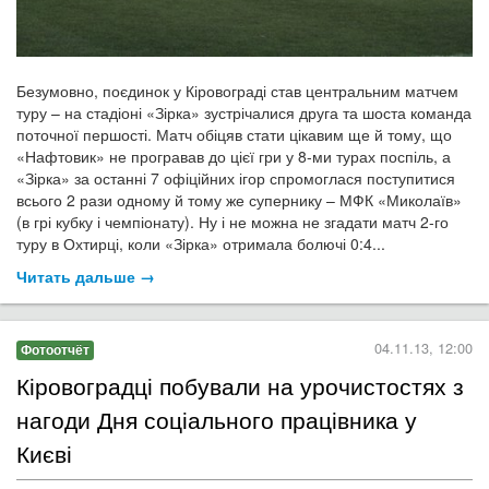
Безумовно, поєдинок у Кіровограді став центральним матчем
туру – на стадіоні «Зірка» зустрічалися друга та шоста команда
поточної першості. Матч обіцяв стати цікавим ще й тому, що
«Нафтовик» не програвав до цієї гри у 8-ми турах поспіль, а
«Зірка» за останні 7 офіційних ігор спромоглася поступитися
всього 2 рази одному й тому же супернику – МФК «Миколаїв»
(в грі кубку і чемпіонату). Ну і не можна не згадати матч 2-го
туру в Охтирці, коли «Зірка» отримала болючі 0:4...
Читать дальше →
04.11.13, 12:00
Фотоотчёт
Кіровоградці побували на урочистостях з
нагоди Дня соціального працівника у
Києві