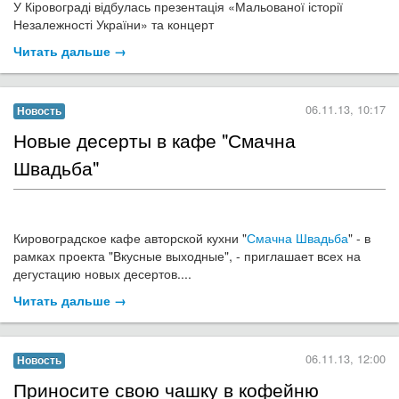
Традиції випікання хліба бережуть та множать і нині господарі
цього прекрасного степового краю. Саме тут туристи мають
можливість познайомитись не лише з українською традиційною
випічкою, а й дізнатись про культуру та традиції різних