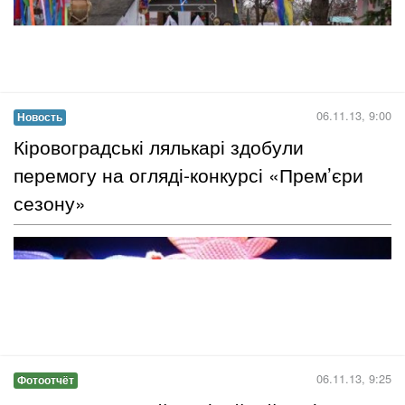
Когда все вокруг переодеваются в страшные и смешные
костюмы, вырезают тыквы и ходят на вечеринки, отмечая
Хэллоуин, разве может остаться в стороне такая активная
община талантливой молодежи, как Империя искусств
Форсайт Александра Лещенка?!...
Читать дальше →
05.11.13, 13:27
Фотоотчёт
Лучики солнца, гранаты, тыквы, сладости
и летучие мыши: Новая фотосессия от
Маргариты Тищенко