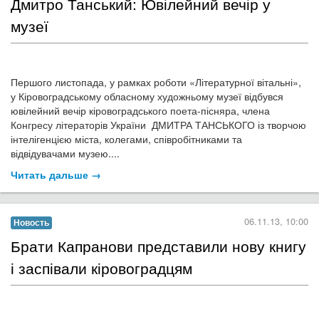
Известная под творческим псевдонимом Rei Rei, кировоградка
Маргарита Тищенко постоянно проводит интереснейшие
тематические фотосессии, одну из которых, посвященную
Хэллоуину, мы хотим показать и вам!...
Читать дальше →
05.11.13, 17:18
Фотоотчёт
На Кіровоградщині діє туристичний
маршрут «Коровай дружби»