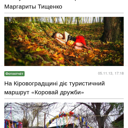
Пропозиції проектів мають бути подані в режимі он-лайн тільки
у період з 15 листопада до 31 грудня 2013 року на офіційному
сайті ФДООН....
Читать дальше →
05.11.13, 13:07
Фотоотчёт
Империя танца Форсайт тоже отметила
Хэллоуин